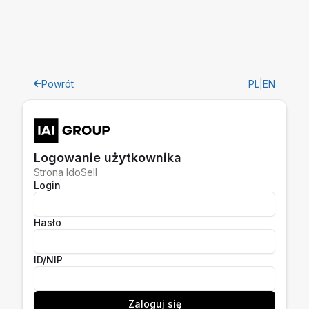
Powrót
PL
|
EN
Logowanie użytkownika
Strona IdoSell
Login
Hasło
ID/NIP
Zaloguj się