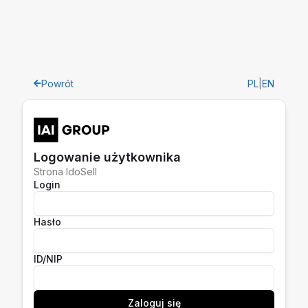
Powrót
PL
|
EN
Logowanie użytkownika
Strona IdoSell
Login
Hasło
ID/NIP
Zaloguj się