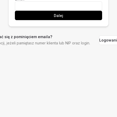
Dalej
ć się z pominięciem emaila?
Logowani
cji, jeżeli pamiętasz numer klienta lub NIP oraz login.