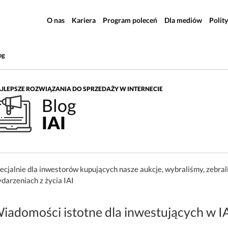
O nas
Kariera
Program poleceń
Dla mediów
Polit
og
JLEPSZE ROZWIĄZANIA DO SPRZEDAŻY W INTERNECIE
Blog
IAI
ecjalnie dla inwestorów kupujących nasze aukcje, wybraliśmy, zebral
darzeniach z życia IAI
iadomości istotne dla inwestujących w I