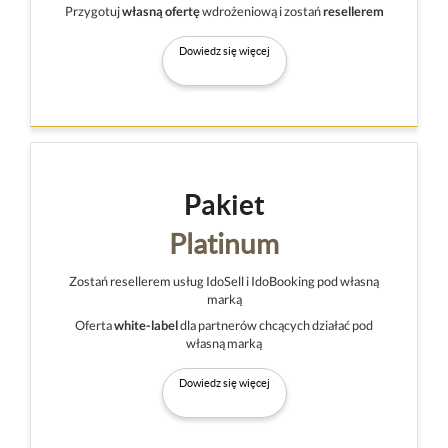
Przygotuj
własną ofertę
wdrożeniową i zostań
resellerem
Dowiedz się więcej
Pakiet
Platinum
Zostań resellerem usług IdoSell i IdoBooking pod własną
marką
Oferta
white-label
dla partnerów chcących działać pod
własną marką
Dowiedz się więcej