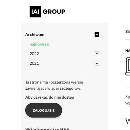
Bl
Archiwum
najnowsze
NA
2022
2021
Ta strona ma rozszerzoną wersję
zawierającą więcej szczegółów.
Sp
Aby uzyskać do niej dostęp
wy
ZALOGUJ SIĘ
W
Wiadomości w RSS