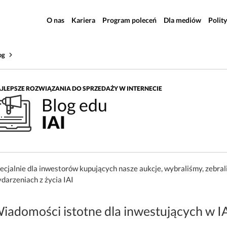
O nas
Kariera
Program poleceń
Dla mediów
Polit
og
JLEPSZE ROZWIĄZANIA DO SPRZEDAŻY W INTERNECIE
Blog edu
IAI
ecjalnie dla inwestorów kupujących nasze aukcje, wybraliśmy, zebral
darzeniach z życia IAI
iadomości istotne dla inwestujących w I