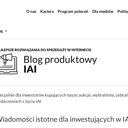
O nas
Kariera
Program poleceń
Dla mediów
Polit
og
JLEPSZE ROZWIĄZANIA DO SPRZEDAŻY W INTERNECIE
Blog produktowy
IAI
ecjalnie dla inwestorów kupujących nasze aukcje, wybraliśmy, zebral
darzeniach z życia IAI
iadomości istotne dla inwestujących w I