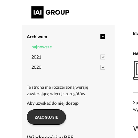
Bl
Archiwum
najnowsze
NA
2021
2020
Ta strona ma rozszerzoną wersję
zawierającą więcej szczegółów.
Sp
Aby uzyskać do niej dostęp
wy
ZALOGUJ SIĘ
W
Wiadomości w RSS