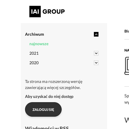
Bl
Archiwum
najnowsze
NA
2021
2020
Ta strona ma rozszerzoną wersję
zawierającą więcej szczegółów.
Sp
Aby uzyskać do niej dostęp
wy
ZALOGUJ SIĘ
W
Wiadomości w RSS