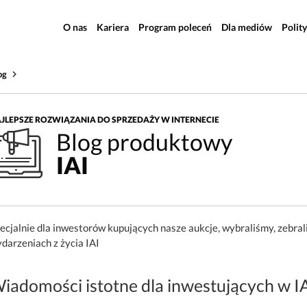
O nas
Kariera
Program poleceń
Dla mediów
Polit
og
JLEPSZE ROZWIĄZANIA DO SPRZEDAŻY W INTERNECIE
Blog produktowy
IAI
ecjalnie dla inwestorów kupujących nasze aukcje, wybraliśmy, zebral
darzeniach z życia IAI
iadomości istotne dla inwestujących w I