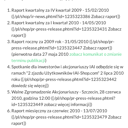
Raport kwartalny za IV kwartał 2009 - 15/02/2010
([/pl/shop/ir-news.phtml?id=1235323386 Zobacz raport])
Raport kwartalny za I kwartał 2010 - 14/05/2010
([/pl/shop/pr-press-release.phtml?id=1235323431 Zobacz
raport])
Raport roczny za 2009 rok - 31/05/2010 ([/pl/shop/pr-
press-release.phtml?id=1235323447 Zobacz raport])
(pierwotna data 27 maja 2010
zobacz komunikat o zmianie
terminu publikacji
)
Spotkanie dla inwestorów i akcjonariuszy IAI odbędzie się w
ramach "2 zjazdu Użytkowników IAI-Shop.com" 2 lipca 2010
roku ([/pl/shop/pr-press-release.phtml?id=1235323442
dowiedz się więcej])
Walne Zgromadzenie Akcjonariuszy - Szczecin, 28 czerwca
2010, godzina 12:00 ([/pl/shop/pr-press-release.phtml?
id=1235323449 zobacz więcej informacji])
Raport miesięczny za czerwiec 2010 - 13/07/2010
([/pl/shop/pr-press-release.phtml?id=1235323479 Zobacz
raport])