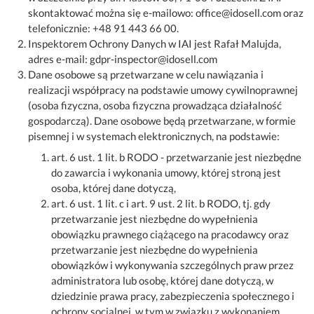
skontaktować można się e-mailowo: office@idosell.com oraz
telefonicznie: +48 91 443 66 00.
Inspektorem Ochrony Danych w IAI jest Rafał Malujda,
adres e-mail: gdpr-inspector@idosell.com
Dane osobowe są przetwarzane w celu nawiązania i
realizacji współpracy na podstawie umowy cywilnoprawnej
(osoba fizyczna, osoba fizyczna prowadząca działalność
gospodarczą). Dane osobowe będą przetwarzane, w formie
pisemnej i w systemach elektronicznych, na podstawie:
art. 6 ust. 1 lit. b RODO - przetwarzanie jest niezbędne
do zawarcia i wykonania umowy, której stroną jest
osoba, której dane dotyczą,
art. 6 ust. 1 lit. c i art. 9 ust. 2 lit. b RODO, tj. gdy
przetwarzanie jest niezbędne do wypełnienia
obowiązku prawnego ciążącego na pracodawcy oraz
przetwarzanie jest niezbędne do wypełnienia
obowiązków i wykonywania szczególnych praw przez
administratora lub osobę, której dane dotyczą, w
dziedzinie prawa pracy, zabezpieczenia społecznego i
ochrony socjalnej, w tym w związku z wykonaniem